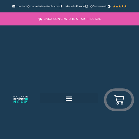
contact@macartedevisitenfc.com
Made in France
@fastwwweb
LIVRAISON GRATUITE A PARTIR DE 40€