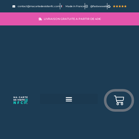
contact@macartedevisitenfc.com
Made in France
@fastwwweb
LIVRAISON GRATUITE A PARTIR DE 40€