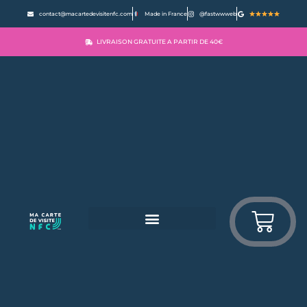
contact@macartedevisitenfc.com
Made in France
@fastwwweb
LIVRAISON GRATUITE A PARTIR DE 40€