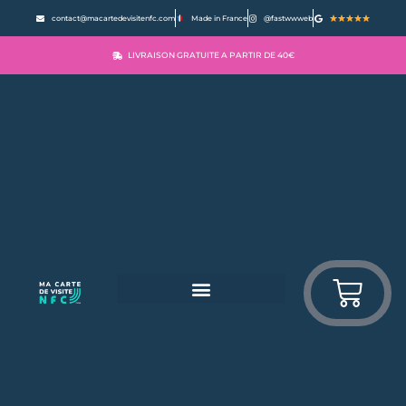
contact@macartedevisitenfc.com
Made in France
@fastwwweb
LIVRAISON GRATUITE A PARTIR DE 40€