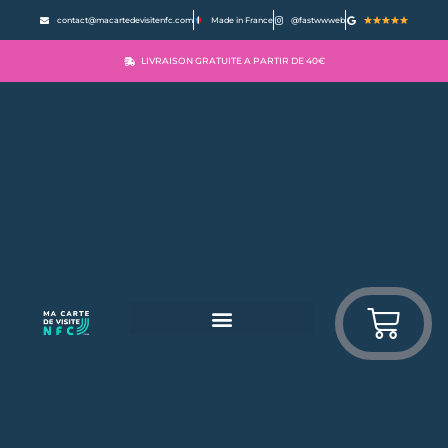
contact@macartedevisitenfc.com
Made in France
@fastwwweb
LIVRAISON GRATUITE A PARTIR DE 40€