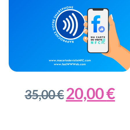
20,00
€
35,00
€