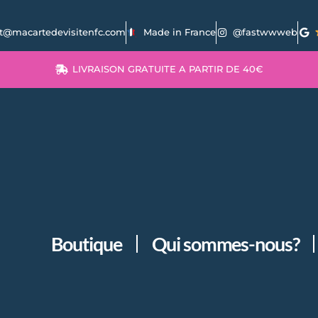
t@macartedevisitenfc.com
Made in France
@fastwwweb
LIVRAISON GRATUITE A PARTIR DE 40€
Boutique
Qui sommes-nous?