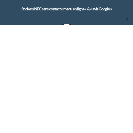
Stickers NFC sans contact « menu en ligne » & « avis Google »
MacartedevisiteNFC 2024. Tous droits réservés.