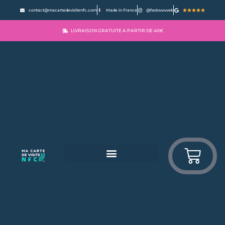
contact@macartedevisitenfc.com
Made in France
@fastwwweb
LIVRAISON GRATUITE A PARTIR DE 40€